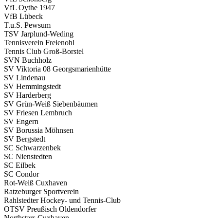
VfL Oythe 1947
VfB Lübeck
T.u.S. Pewsum
TSV Jarplund-Weding
Tennis­verein Freienohl
Tennis Club Groß-Borstel
SVN Buchholz
SV Viktoria 08 Georgs­marienhütte
SV Lindenau
SV Hemmingstedt
SV Harderberg
SV Grün-Weiß Sieben­bäumen
SV Friesen Lembruch
SV Engern
SV Borussia Möhnsen
SV Bergstedt
SC Schwarzenbek
SC Nienstedten
SC Eilbek
SC Condor
Rot-Weiß Cuxhaven
Ratze­burger Sportverein
Rahlstedter Hockey- und Tennis-Club
OTSV Preußisch Oldendorfer
Northstars Cuxhaven