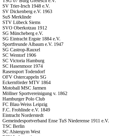
TSG 07 Burg Gretesch e.V.
SV Trier-Irsch 1948 e.V.
SV Dickenberg e.V. 1963
SuS Merklinde
STV Lübeck Siems
SVO Oberkotzau 1912
SG Müncheberg e.V.
SG Eintracht Ergste 1884 e.V.
Sportfreunde Albaum e.V. 1947
SG Castrop-Rauxel
SC Wentorf 1906
SC Victoria Hamburg
SC Hasenmoor 1974
Rasensport Todendorf
OFV Ostercappeln SG
Eckernförder MTV 1864
Motoball MSC Jarmen
Möllner Sportvereinigung v. 1862
Hamburger Polo Club
FC Blau-Weiss Leipzig
F.C. Frohlinde e.V. 1849
Eintracht Norderstedt
Gemeindesportverband Ense TuS Niederense 1911 e.V.
TSC Berlin
SC Alstergym West