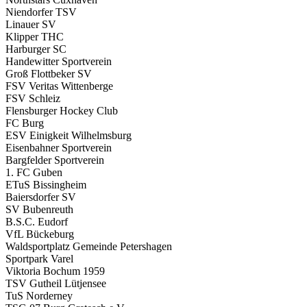
Niendorfer TSV
Linauer SV
Klipper THC
Harburger SC
Handewitter Sportverein
Groß Flottbeker SV
FSV Veritas Wittenberge
FSV Schleiz
Flensburger Hockey Club
FC Burg
ESV Einigkeit Wilhelmsburg
Eisenbahner Sportverein
Bargfelder Sportverein
1. FC Guben
ETuS Bissingheim
Baiersdorfer SV
SV Bubenreuth
B.S.C. Eudorf
VfL Bückeburg
Waldsportplatz Gemeinde Petershagen
Sportpark Varel
Viktoria Bochum 1959
TSV Gutheil Lütjensee
TuS Norderney